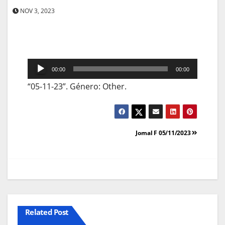
NOV 3, 2023
Reprodutor
00:00
00:00
de
“05-11-23”. Género: Other.
áudio
Navegação
Jornal F 05/11/2023
de
artigos
Related Post