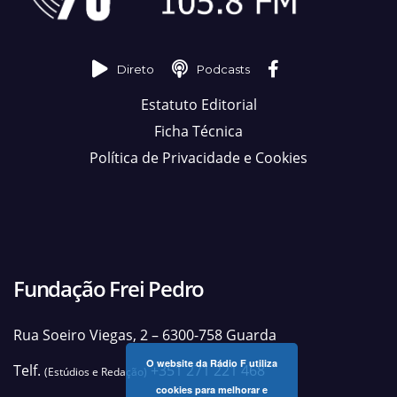
Direto
Podcasts
Estatuto Editorial
Ficha Técnica
Política de Privacidade e Cookies
Fundação Frei Pedro
Rua Soeiro Viegas, 2 – 6300-758 Guarda
O website da Rádio F utiliza
Telf.
+351 271 221 468
(Estúdios e Redação)
cookies para melhorar e