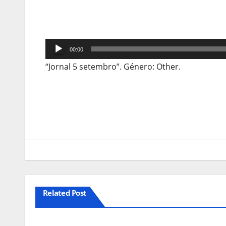
Reprodutor
00:00
de
“Jornal 5 setembro”. Género: Other.
áudio
Navegação
de
artigos
Related Post