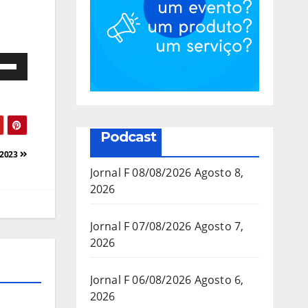
e
as
a/baixo
Podcast
a
/2023
mentar
Jornal F 08/08/2026
Agosto 8,
2026
inuir
Jornal F 07/08/2026
Agosto 7,
2026
ume.
Jornal F 06/08/2026
Agosto 6,
2026