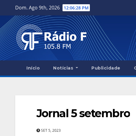
Skip
Dom. Ago 9th, 2026
12:06:29 PM
to
content
Início
Notícias
Publicidade
Jornal 5 setembro
SET 5, 2023