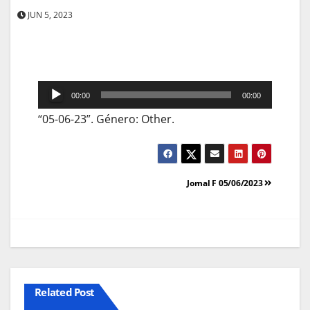
JUN 5, 2023
Reprodutor
00:00
00:00
de
“05-06-23”. Género: Other.
áudio
Navegação
Jornal F 05/06/2023
de
artigos
Related Post