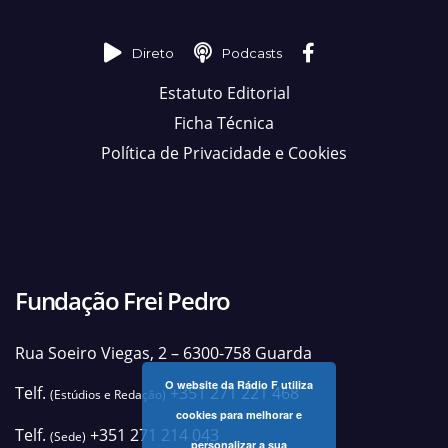
Direto
Podcasts
Estatuto Editorial
Ficha Técnica
Política de Privacidade e Cookies
Fundação Frei Pedro
Rua Soeiro Viegas, 2 – 6300-758 Guarda
O website da Rádio F utiliza
Telf.
+351 271 221 468
(Estúdios e Redação)
cookies para melhorar e
Telf.
+351 271 214 043
(Sede)
personalizar a sua