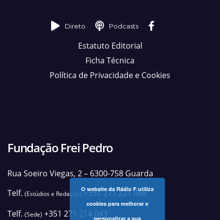
Direto
Podcasts
Estatuto Editorial
Ficha Técnica
Política de Privacidade e Cookies
Fundação Frei Pedro
Rua Soeiro Viegas, 2 – 6300-758 Guarda
O website da Rádio F utiliza
Telf.
+351 271 221 468
(Estúdios e Redação)
cookies para melhorar e
Telf.
+351 271 214 043
(Sede)
personalizar a sua