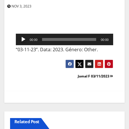
NOV 3, 2023
Reprodutor
00:00
00:00
de
“03-11-23”. Data: 2023. Género: Other.
áudio
Navegação
Jornal F 03/11/2023
de
artigos
Related Post