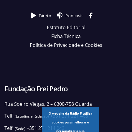
Direto
Podcasts
Estatuto Editorial
Ficha Técnica
Política de Privacidade e Cookies
Fundação Frei Pedro
Rua Soeiro Viegas, 2 – 6300-758 Guarda
O website da Rádio F utiliza
Telf.
+351 271 221 468
(Estúdios e Redação)
cookies para melhorar e
Telf.
+351 271 214 043
(Sede)
personalizar a sua