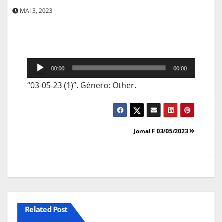
MAI 3, 2023
Reprodutor
00:00
00:00
de
“03-05-23 (1)”. Género: Other.
áudio
Navegação
Jornal F 03/05/2023
de
artigos
Related Post