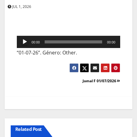
JUL 1, 2026
Reprodutor
00:00
00:00
de
“01-07-26”. Género: Other.
áudio
Navegação
Jornal F 01/07/2026
de
artigos
Related Post