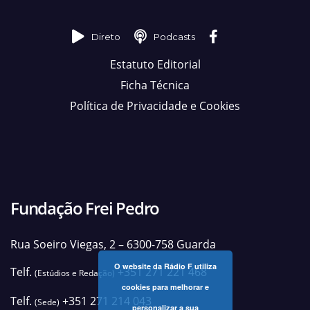
Direto
Podcasts
Estatuto Editorial
Ficha Técnica
Política de Privacidade e Cookies
Fundação Frei Pedro
Rua Soeiro Viegas, 2 – 6300-758 Guarda
O website da Rádio F utiliza
Telf.
+351 271 221 468
(Estúdios e Redação)
cookies para melhorar e
Telf.
+351 271 214 043
(Sede)
personalizar a sua