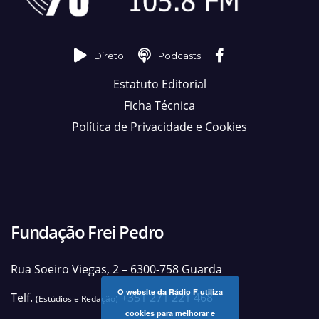
Direto
Podcasts
Estatuto Editorial
Ficha Técnica
Política de Privacidade e Cookies
Fundação Frei Pedro
Rua Soeiro Viegas, 2 – 6300-758 Guarda
O website da Rádio F utiliza
Telf.
+351 271 221 468
(Estúdios e Redação)
cookies para melhorar e