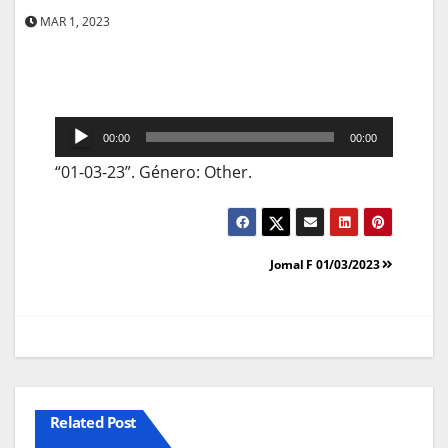
MAR 1, 2023
Reprodutor
00:00
00:00
de
“01-03-23”. Género: Other.
áudio
Navegação
Jornal F 01/03/2023
de
artigos
Related Post