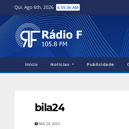
Skip
Qui. Ago 6th, 2026
6:55:37 AM
to
content
Início
Notícias
Publicidade
bila24
MAI 24, 2023