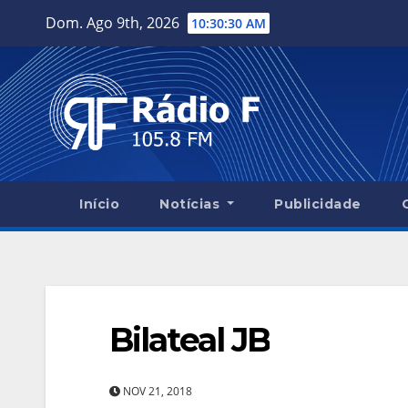
Skip
Dom. Ago 9th, 2026
10:30:31 AM
to
content
Início
Notícias
Publicidade
Bilateal JB
NOV 21, 2018