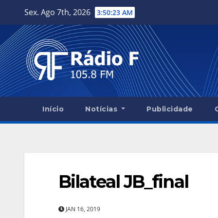
Skip
Sex. Ago 7th, 2026
3:50:24 AM
to
content
Início
Notícias
Publicidade
Bilateal JB_final
JAN 16, 2019