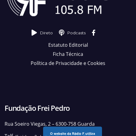
Direto
Podcasts
Estatuto Editorial
Ficha Técnica
Política de Privacidade e Cookies
Fundação Frei Pedro
Rua Soeiro Viegas, 2 – 6300-758 Guarda
O website da Rádio F utiliza
Telf.
+351 271 221 468