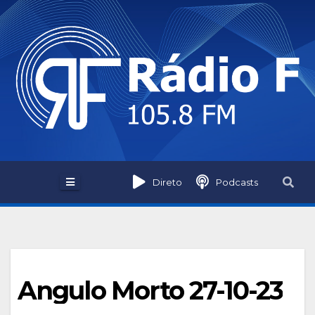
Skip
to
content
Direto
Podcasts
Angulo Morto 27-10-23