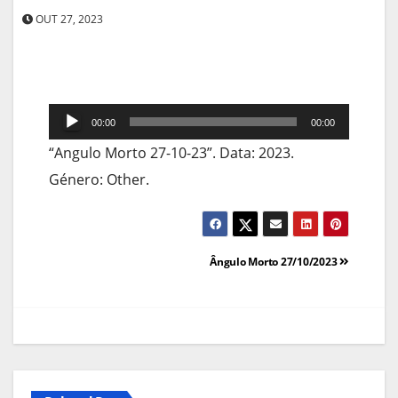
OUT 27, 2023
Reprodutor
00:00
00:00
de
“Angulo Morto 27-10-23”. Data: 2023.
áudio
Género: Other.
Navegação
Ângulo Morto 27/10/2023
de
artigos