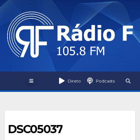
Skip
to
content
Direto
Podcasts
DSC05037