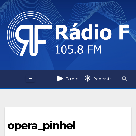
Skip
to
content
Direto
Podcasts
opera_pinhel