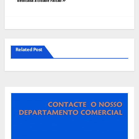
de
dedicada à cidade Falcão
artigos
Related Post