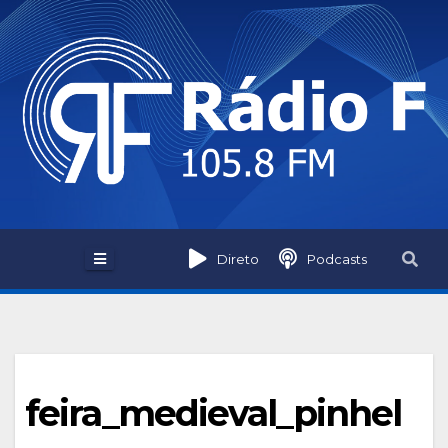
Skip
to
content
Direto
Podcasts
feira_medieval_pinhel