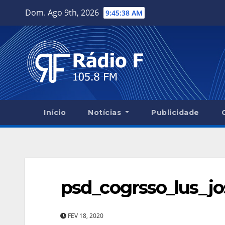
Skip
Dom. Ago 9th, 2026
9:45:38 AM
to
content
Início
Notícias
Publicidade
psd_cogrsso_lus_j
FEV 18, 2020