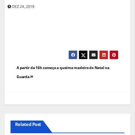
DEZ 24, 2018
Navegação
A partir da 16h começa a queima madeiro de Natal na
de
Guarda
artigos
Related Post