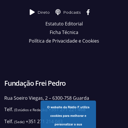
Direto
Podcasts
Estatuto Editorial
Ficha Técnica
Política de Privacidade e Cookies
Fundação Frei Pedro
Rua Soeiro Viegas, 2 – 6300-758 Guarda
O website da Rádio F utiliza
Telf.
+351 271 221 468
(Estúdios e Redação)
cookies para melhorar e
Telf.
+351 271 214 043
(Sede)
personalizar a sua