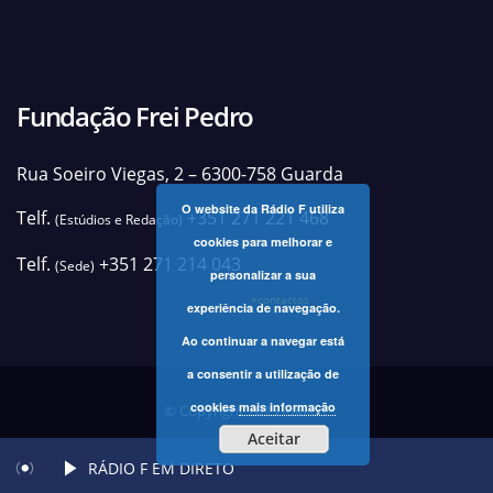
Fundação Frei Pedro
Rua Soeiro Viegas, 2 – 6300-758 Guarda
O website da Rádio F utiliza
Telf.
+351 271 221 468
(Estúdios e Redação)
cookies para melhorar e
Telf.
+351 271 214 043
(Sede)
personalizar a sua
+contactos
experiência de navegação.
Ao continuar a navegar está
a consentir a utilização de
cookies
mais informação
© Copyright 2025 Rádio F
Aceitar
RÁDIO F EM DIRETO