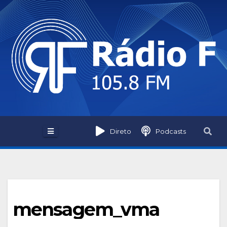
Skip
to
content
Direto
Podcasts
mensagem_vma