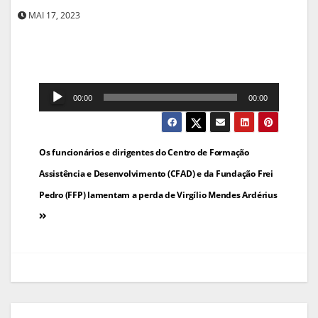
MAI 17, 2023
Reprodutor
00:00
00:00
de
áudio
Navegação
Os funcionários e dirigentes do Centro de Formação
de
Assistência e Desenvolvimento (CFAD) e da Fundação Frei
Pedro (FFP) lamentam a perda de Virgílio Mendes Ardérius
artigos