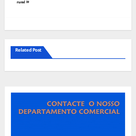
rural
artigos
Related Post