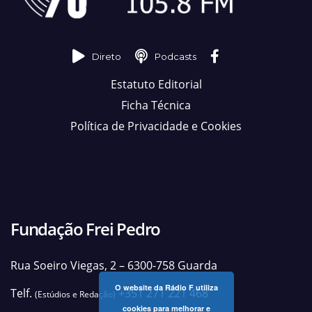
Direto
Podcasts
Estatuto Editorial
Ficha Técnica
Política de Privacidade e Cookies
Fundação Frei Pedro
Rua Soeiro Viegas, 2 – 6300-758 Guarda
O website da Rádio F utiliza
Telf.
+351 271 221 468
(Estúdios e Redação)
cookies para melhorar e