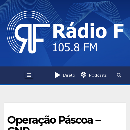
Skip
to
content
Direto
Podcasts
Operação Páscoa –