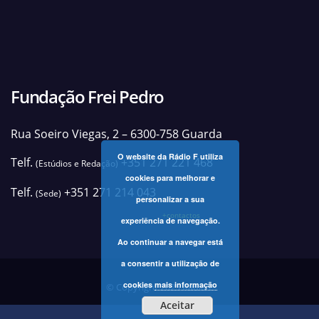
Fundação Frei Pedro
Rua Soeiro Viegas, 2 – 6300-758 Guarda
O website da Rádio F utiliza
Telf.
+351 271 221 468
(Estúdios e Redação)
cookies para melhorar e
Telf.
+351 271 214 043
(Sede)
personalizar a sua
+contactos
experiência de navegação.
Ao continuar a navegar está
a consentir a utilização de
cookies
mais informação
© Copyright 2025 Rádio F
Aceitar