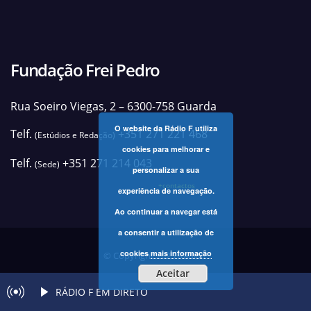
Fundação Frei Pedro
Rua Soeiro Viegas, 2 – 6300-758 Guarda
O website da Rádio F utiliza
Telf.
+351 271 221 468
(Estúdios e Redação)
cookies para melhorar e
Telf.
+351 271 214 043
(Sede)
personalizar a sua
+contactos
experiência de navegação.
Ao continuar a navegar está
a consentir a utilização de
cookies
mais informação
© Copyright 2025 Rádio F
Aceitar
RÁDIO F EM DIRETO