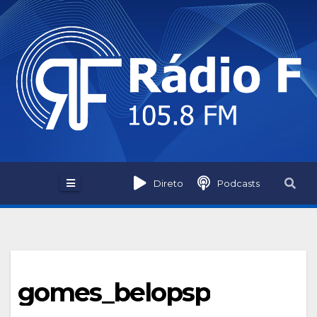
Skip
to
content
Direto
Podcasts
gomes_belopsp