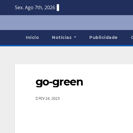
Skip
Sex. Ago 7th, 2026
to
content
Início
Notícias
Publicidade
go-green
FEV 24, 2023