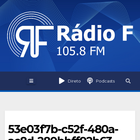
Skip
to
content
Direto
Podcasts
53e03f7b-c52f-480a-