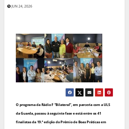
JUN 24, 2026
Navegação
O programa da Rádio F “Bilateral”, em parceria com a ULS
de
da Guarda, passou à seguinte fase e está entre os 41
finalistas da 19.ª edição do Prémio de Boas Práticas em
artigos