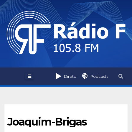
Skip
to
content
Direto
Podcasts
Joaquim-Brigas