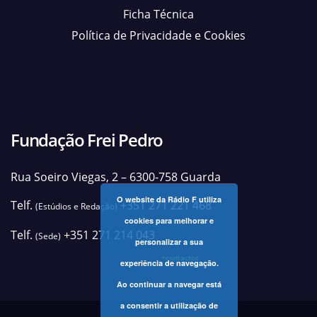
Ficha Técnica
Política de Privacidade e Cookies
Fundação Frei Pedro
Rua Soeiro Viegas, 2 – 6300-758 Guarda
O website da Rádio F utiliza
Telf.
+351 271 221 468
(Estúdios e Redação)
cookies para melhorar e
Telf.
+351 271 214 043
(Sede)
personalizar a sua
+contactos
experiência de navegação.
Ao continuar a navegar está
a consentir a utilização de