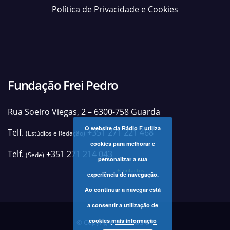
Política de Privacidade e Cookies
Fundação Frei Pedro
Rua Soeiro Viegas, 2 – 6300-758 Guarda
O website da Rádio F utiliza
Telf.
+351 271 221 468
(Estúdios e Redação)
cookies para melhorar e
Telf.
+351 271 214 043
(Sede)
personalizar a sua
+contactos
experiência de navegação.
Ao continuar a navegar está
a consentir a utilização de
cookies
mais informação
© Copyright 2025 Rádio F