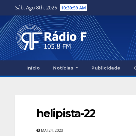
Skip
Sáb. Ago 8th, 2026
10:31:00 AM
to
content
Início
Notícias
Publicidade
helipista-22
MAI 24, 2023