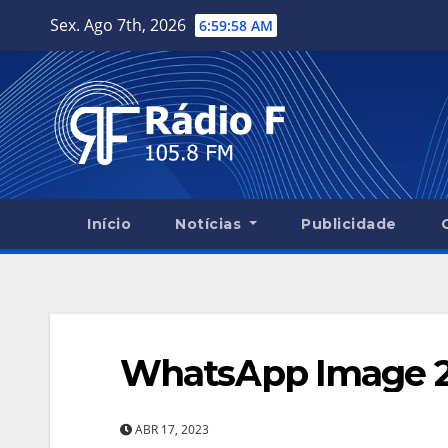
Skip
Sex. Ago 7th, 2026
6:59:59 AM
to
content
Início
Notícias
Publicidade
WhatsApp Image 20
ABR 17, 2023