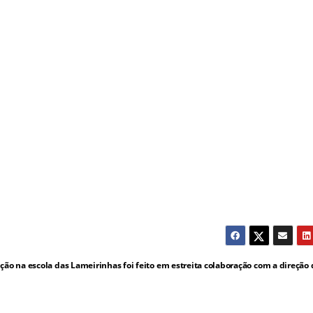
ção na escola das Lameirinhas foi feito em estreita colaboração com a direção 