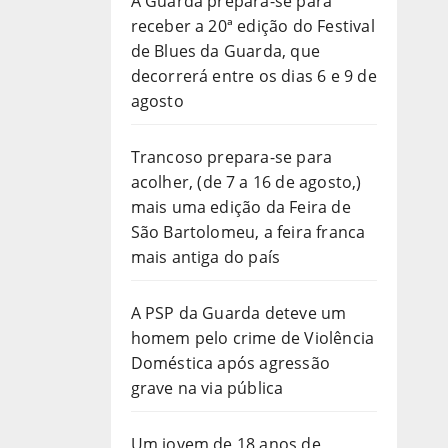
A Guarda prepara-se para
receber a 20ª edição do Festival
de Blues da Guarda, que
decorrerá entre os dias 6 e 9 de
agosto
Trancoso prepara-se para
acolher, (de 7 a 16 de agosto,)
mais uma edição da Feira de
São Bartolomeu, a feira franca
mais antiga do país
A PSP da Guarda deteve um
homem pelo crime de Violência
Doméstica após agressão
grave na via pública
Um jovem de 18 anos de