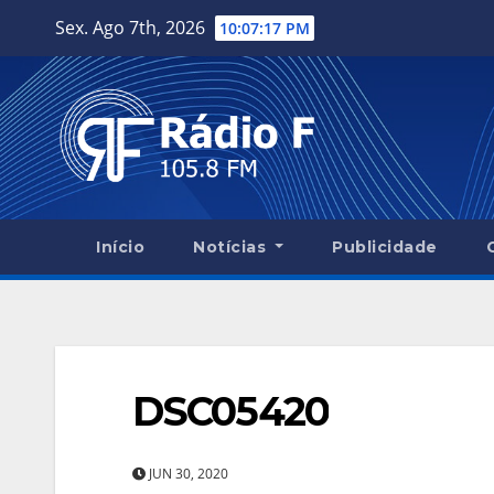
Skip
Sex. Ago 7th, 2026
10:07:18 PM
to
content
Início
Notícias
Publicidade
DSC05420
JUN 30, 2020