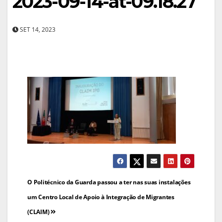
2023-09-14-at-09.18.27
SET 14, 2023
Navegação
O Politécnico da Guarda passou a ter nas suas instalações
de
um Centro Local de Apoio à Integração de Migrantes
(CLAIM)
artigos