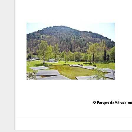
Navegação
O Parque da Várzea, e
de
artigos