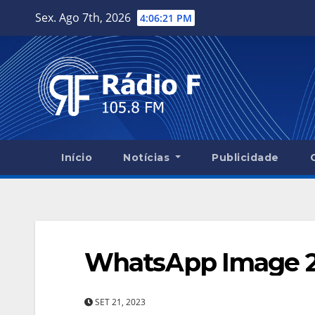
Skip
Sex. Ago 7th, 2026
4:06:22 PM
to
content
Início
Notícias
Publicidade
WhatsApp Image 20
SET 21, 2023