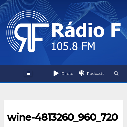
Skip
to
content
Direto
Podcasts
wine-4813260_960_720