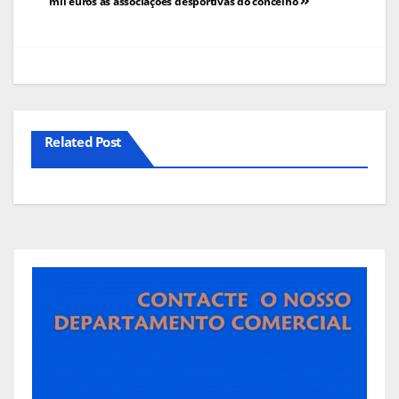
de
mil euros às associações desportivas do concelho
artigos
Related Post