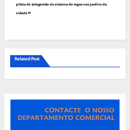
de
piloto de telegestão do sistema de regas nos jardins da
cidade
artigos
Related Post