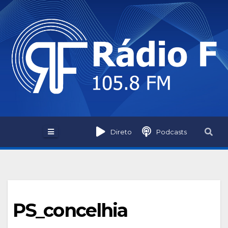
Skip
to
content
Direto
Podcasts
PS_concelhia