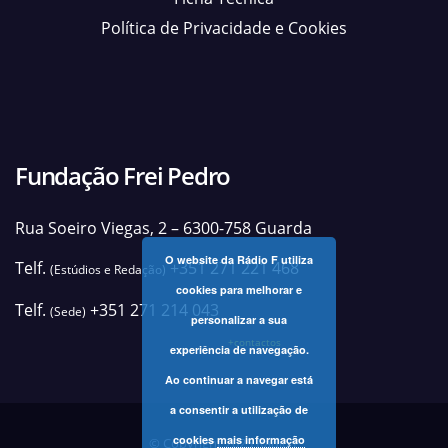
Política de Privacidade e Cookies
Fundação Frei Pedro
Rua Soeiro Viegas, 2 – 6300-758 Guarda
O website da Rádio F utiliza
Telf.
+351 271 221 468
(Estúdios e Redação)
cookies para melhorar e
Telf.
+351 271 214 043
(Sede)
personalizar a sua
+contactos
experiência de navegação.
Ao continuar a navegar está
a consentir a utilização de
cookies
mais informação
© Copyright 2025 Rádio F