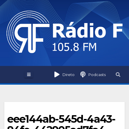
Skip
to
content
Direto
Podcasts
eee144ab-545d-4a43-