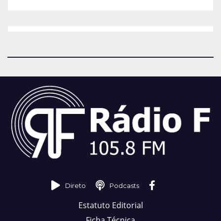
Direto
Podcasts
Estatuto Editorial
Ficha Técnica