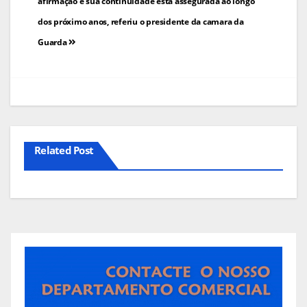
de
afirmação e sua continuidade está assegurada ao longo
dos próximo anos, referiu o presidente da camara da
artigos
Guarda
Related Post