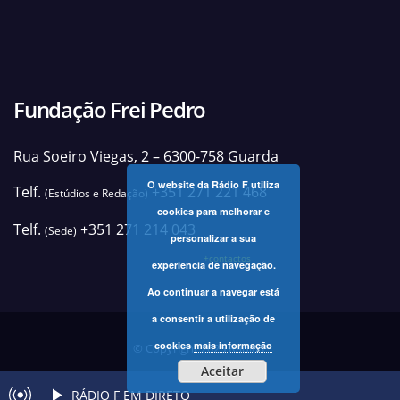
Fundação Frei Pedro
Rua Soeiro Viegas, 2 – 6300-758 Guarda
O website da Rádio F utiliza
Telf.
+351 271 221 468
(Estúdios e Redação)
cookies para melhorar e
Telf.
+351 271 214 043
(Sede)
personalizar a sua
+contactos
experiência de navegação.
Ao continuar a navegar está
a consentir a utilização de
cookies
mais informação
© Copyright 2025 Rádio F
Aceitar
RÁDIO F EM DIRETO