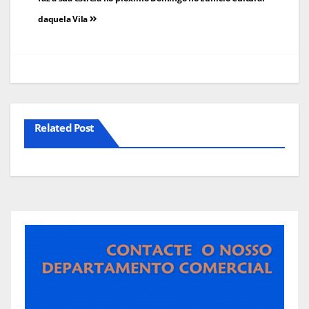
de
daquela Vila
artigos
Related Post