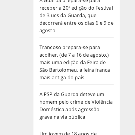
A Guarda prepara-se para
receber a 20ª edição do Festival
de Blues da Guarda, que
decorrerá entre os dias 6 e 9 de
agosto
Trancoso prepara-se para
acolher, (de 7 a 16 de agosto,)
mais uma edição da Feira de
São Bartolomeu, a feira franca
mais antiga do país
A PSP da Guarda deteve um
homem pelo crime de Violência
Doméstica após agressão
grave na via pública
Um jovem de 18 anos de