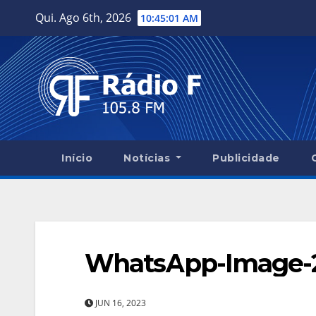
Skip
Qui. Ago 6th, 2026
10:45:02 AM
to
content
Início
Notícias
Publicidade
WhatsApp-Image-20
JUN 16, 2023