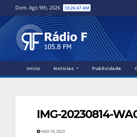
Skip
Dom. Ago 9th, 2026
10:26:48 AM
to
content
Início
Notícias
Publicidade
IMG-20230814-WA
AGO 14, 2023