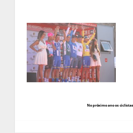
Navegação
No próximo ano os ciclista
de
artigos