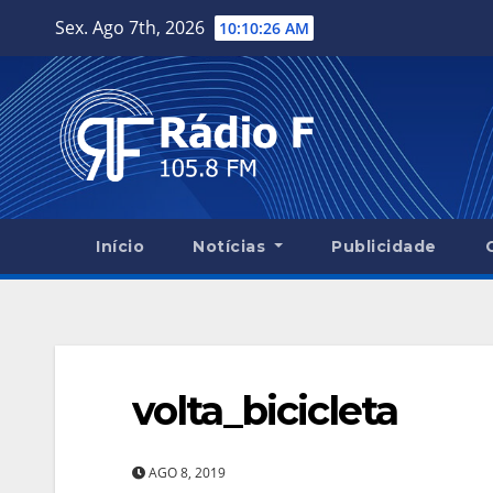
Skip
Sex. Ago 7th, 2026
10:10:27 AM
to
content
Início
Notícias
Publicidade
volta_bicicleta
AGO 8, 2019