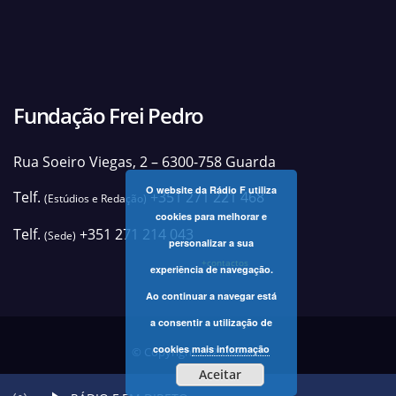
Fundação Frei Pedro
Rua Soeiro Viegas, 2 – 6300-758 Guarda
O website da Rádio F utiliza
Telf.
+351 271 221 468
(Estúdios e Redação)
cookies para melhorar e
Telf.
+351 271 214 043
(Sede)
personalizar a sua
+contactos
experiência de navegação.
Ao continuar a navegar está
a consentir a utilização de
cookies
mais informação
© Copyright 2025 Rádio F
Aceitar