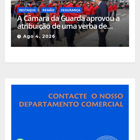
DESTAQUE
REGIÃO
SEGURANÇA
A Câmara da Guarda aprovou a
atribuição de uma verba de
cerca de 205 mil euros às
Ago 4, 2026
corporações de bombeiros do
concelho e a quatro equipas de
sapadores florestais