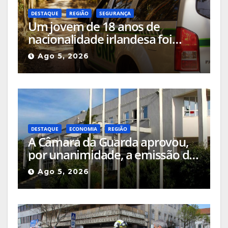
DESTAQUE
REGIÃO
SEGURANÇA
Um jovem de 18 anos de
nacionalidade irlandesa foi
detido pela GNR em Celorico da
Ago 5, 2026
Beira pelo crime de incêndio
rural
DESTAQUE
ECONOMIA
REGIÃO
A Câmara da Guarda aprovou,
por unanimidade, a emissão do
parecer favorável de estatuto
Ago 5, 2026
de Utilidade Pública para o
NERGA