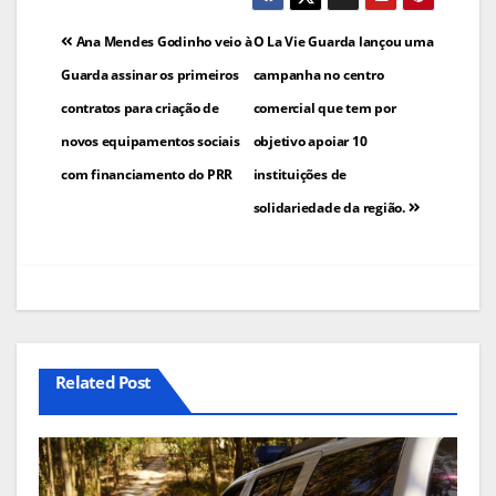
Navegação
Ana Mendes Godinho veio à
O La Vie Guarda lançou uma
de
Guarda assinar os primeiros
campanha no centro
contratos para criação de
comercial que tem por
artigos
novos equipamentos sociais
objetivo apoiar 10
com financiamento do PRR
instituições de
solidariedade da região.
Related Post