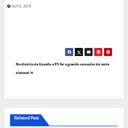
OUT 6, 2019
Navegação
No distrito da Guarda o PS foi o grande vencedor da noite
de
eleitoral
artigos
Related Post