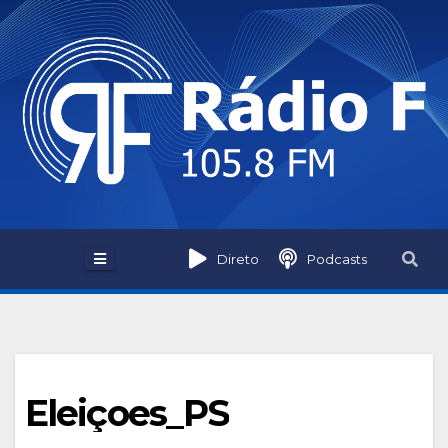
Skip
to
content
Direto
Podcasts
Eleiçoes_PS