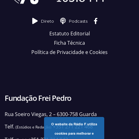
Direto
Podcasts
Estatuto Editorial
Ficha Técnica
Política de Privacidade e Cookies
Fundação Frei Pedro
Rua Soeiro Viegas, 2 – 6300-758 Guarda
O website da Rádio F utiliza
Telf.
+351 271 221 468
(Estúdios e Redação)
cookies para melhorar e