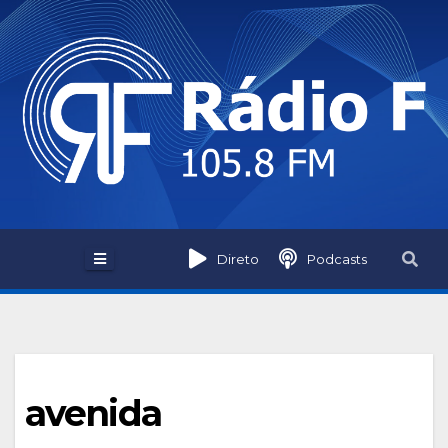
Skip
to
content
Direto
Podcasts
avenida