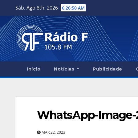
Skip
Sáb. Ago 8th, 2026
6:26:50 AM
to
content
Início
Notícias
Publicidade
WhatsApp-Image-20
MAR 22, 2023