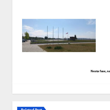
Navegação
Nesta fase, n
de
artigos
Related Post