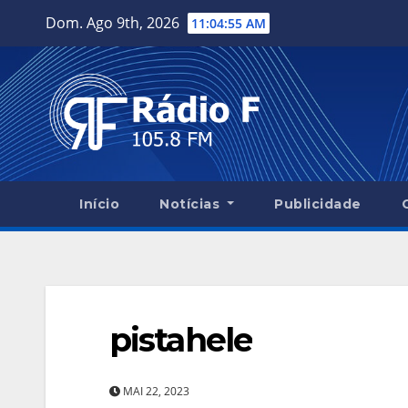
Skip
Dom. Ago 9th, 2026
11:04:56 AM
to
content
Início
Notícias
Publicidade
pistahele
MAI 22, 2023