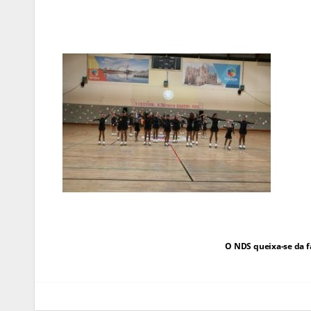
Navegação
O NDS queixa-se da f
de
artigos