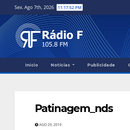
Skip
Sex. Ago 7th, 2026
11:17:53 PM
to
content
Início
Notícias
Publicidade
Patinagem_nds
AGO 29, 2019