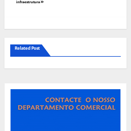
infraestrutura
artigos
Related Post